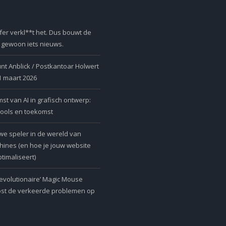
er verkl**t het. Dus bouwt de
r gewoon iets nieuws.
nt Anblick / Postkantoar Holwert
 1 maart 2026
t van AI in grafisch ontwerp:
tools en toekomst
we speler in de wereld van
ines (en hoe je jouw website
timaliseert)
revolutionaire’ Magic Mouse
ost de verkeerde problemen op