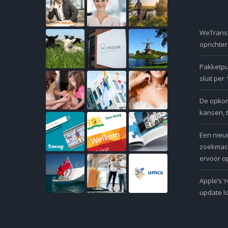
WeTransf
oprichte
Pakketpu
sluit per
De opkoms
kansen, 
Een nieu
zoekmach
ervoor op
Apple’s ‘
update l