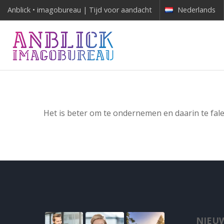
Anblick • imagobureau | Tijd voor aandacht
Nederlands
Het is beter om te ondernemen en daarin te fal
NIEUW