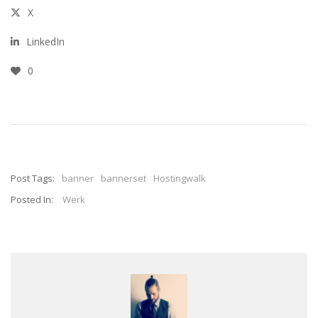
X
LinkedIn
0
Post Tags:
banner
bannerset
Hostingwalk
Posted In:
Werk