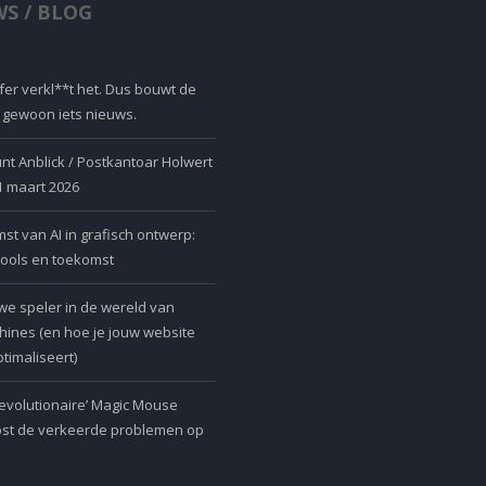
S / BLOG
er verkl**t het. Dus bouwt de
r gewoon iets nieuws.
nt Anblick / Postkantoar Holwert
 1 maart 2026
t van AI in grafisch ontwerp:
tools en toekomst
we speler in de wereld van
ines (en hoe je jouw website
timaliseert)
revolutionaire’ Magic Mouse
ost de verkeerde problemen op