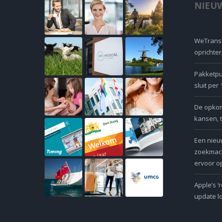
NIEUW
WeTransf
oprichte
Pakketpu
sluit per
De opkoms
kansen, 
Een nieu
zoekmach
ervoor op
Apple’s ‘
update l