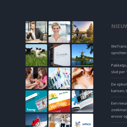
NIEUW
WeTransf
oprichte
Pakketpu
sluit per
De opkoms
kansen, 
Een nieu
zoekmach
ervoor op