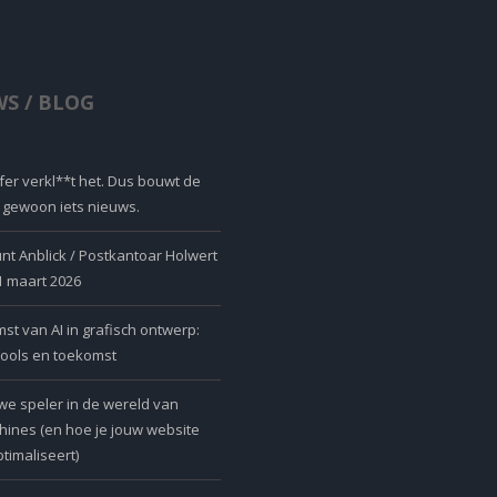
S / BLOG
er verkl**t het. Dus bouwt de
r gewoon iets nieuws.
nt Anblick / Postkantoar Holwert
 1 maart 2026
t van AI in grafisch ontwerp:
tools en toekomst
we speler in de wereld van
ines (en hoe je jouw website
timaliseert)