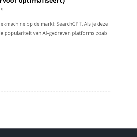
rvoor optimaliseert)
0
oekmachine op de markt: SearchGPT. Als je deze
de populariteit van AI-gedreven platforms zoals