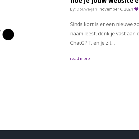
hoe je jouw website e
By:
Douwe-Jan
november 6, 2024
Sinds kort is er een nieuwe z
naam leest, denk je vast aan 
ChatGPT, en je zit…
read more