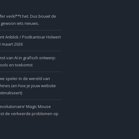
er verkl**t het. Dus bouwt de
r gewoon iets nieuws.
nt Anblick / Postkantoar Holwert
 1 maart 2026
t van AI in grafisch ontwerp:
tools en toekomst
we speler in de wereld van
ines (en hoe je jouw website
timaliseert)
revolutionaire’ Magic Mouse
ost de verkeerde problemen op