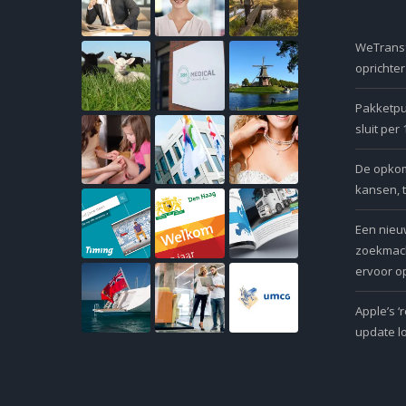
WeTransf
oprichte
Pakketpu
sluit per
De opkoms
kansen, 
Een nieu
zoekmach
ervoor op
Apple’s ‘
update l