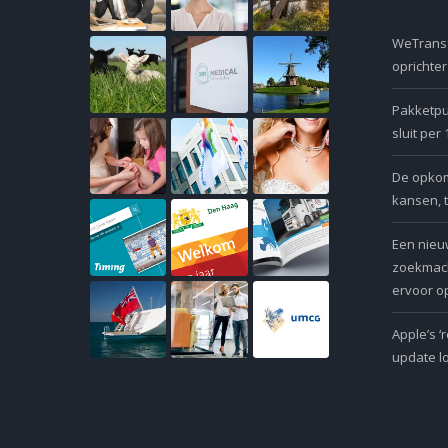
WeTransf
oprichte
Pakketpu
sluit per
De opkoms
kansen, 
Een nieu
zoekmach
ervoor op
Apple’s ‘
update l