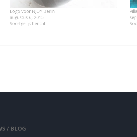
Logo voor NJOY Berlin
Vil
augustus 6, 2015
sep
Soortgelijk bericht
Soo
S / BLOG