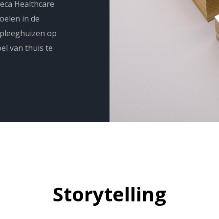
neca Healthcare
oelen in de
rpleeghuizen op
l van thuis te
Storytelling