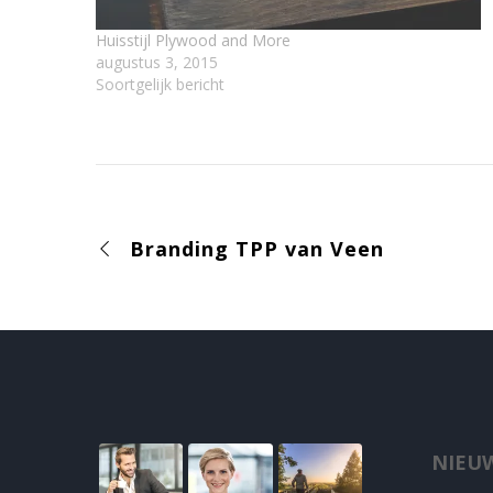
Huisstijl Plywood and More
augustus 3, 2015
Soortgelijk bericht
Branding TPP van Veen
NIEUW