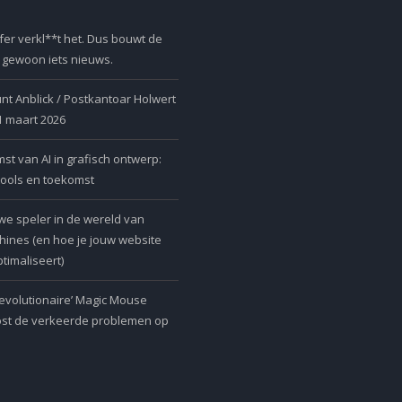
er verkl**t het. Dus bouwt de
r gewoon iets nieuws.
nt Anblick / Postkantoar Holwert
 1 maart 2026
t van AI in grafisch ontwerp:
tools en toekomst
we speler in de wereld van
ines (en hoe je jouw website
timaliseert)
revolutionaire’ Magic Mouse
ost de verkeerde problemen op