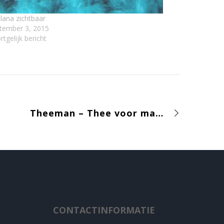
lalana zichtbaar
tember 3, 2015
rtgelijk bericht
Theeman – Thee voor mannen
CONTACTINFORMATIE