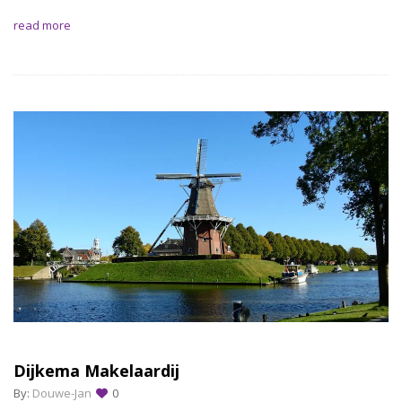
read more
Dijkema Makelaardij
By:
Douwe-Jan
0