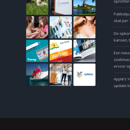
oprichte
Pakketpu
sluit per
De opkoms
kansen, 
Een nieu
zoekmach
ervoor op
Apple’s ‘
update l