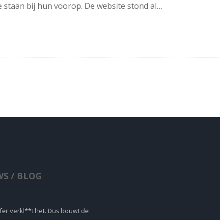
 staan bij hun voorop. De website stond al…
S / BLOG
er verkl**t het. Dus bouwt de