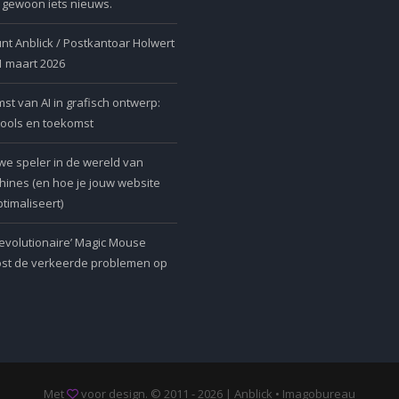
r gewoon iets nieuws.
nt Anblick / Postkantoar Holwert
 1 maart 2026
t van AI in grafisch ontwerp:
tools en toekomst
we speler in de wereld van
ines (en hoe je jouw website
timaliseert)
revolutionaire’ Magic Mouse
ost de verkeerde problemen op
Met
voor design. © 2011 - 2026 | Anblick • Imagobureau