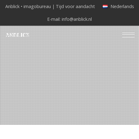
Anblick • imagobureau | Tijd voor aandacht
Nederlands
E-mail:
info@anblick.nl