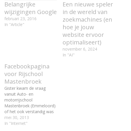
Belangrijke
Een nieuwe speler
wijzigingen Google
in de wereld van
zoekmachines (en
februari 23, 2016
In "Article"
hoe je jouw
website ervoor
optimaliseert)
november 6, 2024
In "AI"
Facebookpagina
voor Rijschool
Mastenbroek
Gister kwam de vraag
vanuit Auto- en
motorrijschool
Mastenbroek (Emmeloord)
of het ook verstandig was
om Facebook in te zetten
mei 30, 2013
voor de rijschool. "Zeker
In "Internet"
weten!", was ons antwoord