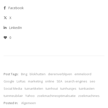
hierop. De doelgroep
Facebook
(jeugd tussen de 16 en 21
jaar) is hier veel te vinden.
X
Deze brengen meer tijd
door op de…
LinkedIn
0
Post Tags:
Bing
blokhutten
dierenverblijven
emmeloord
Google
LoRas
marketing
online
SEA
search engines
seo
Social Media
tuinartikelen
tuinhout
tuinhuisjes
tuinkasten
tuinmeubilair
Yahoo
zoekmachineoptimalisatie
zoekmachines
Posted In:
Algemeen