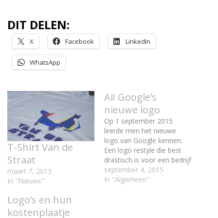
DIT DELEN:
X
Facebook
LinkedIn
WhatsApp
Ai! Google’s
nieuwe logo
Op 1 september 2015
leerde men het nieuwe
logo van Google kennen.
T-Shirt Van de
Een logo restyle die best
Straat
drastisch is voor een bedrijf
die vaak weinig veranderde
september 4, 2015
maart 7, 2013
aan de identiteit. Strak en
In "Algemeen"
In "Nieuws"
klaar voor de toekomst.
Logo’s en hun
Het logo is beter
toepasbaar op de
kostenplaatje