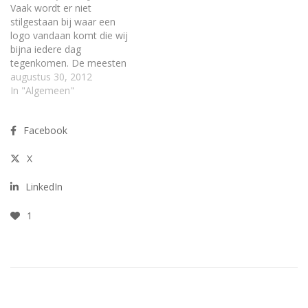
veelzijdigheid van dit
Vaak wordt er niet
bedrijf. Zo wordt er straks…
stilgestaan bij waar een
logo vandaan komt die wij
bijna iedere dag
tegenkomen. De meesten
zijn zo ingeburgerd dat wij
augustus 30, 2012
ook niet anders meer
In "Algemeen"
weten. Toch heeft er ooit
iemand over nagedacht
Facebook
waarom de vormen,
lettertypes e.d. zijn
X
gekozen zoals ze zijn
gekozen. Bekijk hier een…
LinkedIn
1