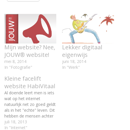
Mijn website? Nee,
Lekker digitaal
JOUW® website!
eigenwijs
mei 8, 2014
juni 18, 2014
In "Fotografie"
In "Werk"
Kleine facelift
website HabiVitaal
Al doende leert men is iets
wat op het internet
natuurlijk net zo goed geldt
als in het "echte" leven. Dit
hebben de mensen achter
HabiVitaal ook
juli 18, 2013
ondervonden. Toen zij
In "Internet"