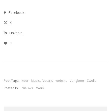
vorig jaar starten met het
concept was het nog een
Facebook
beetje zoeken wat goed
zou werken en wat niet.
X
De…
LinkedIn
0
Post Tags:
koor
Musica Vocalis
website
zangkoor
Zwolle
Posted In:
Nieuws
Werk