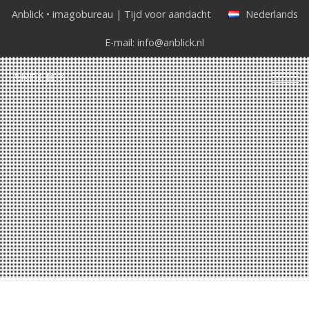
Anblick • imagobureau | Tijd voor aandacht
Nederlands
E-mail:
info@anblick.nl