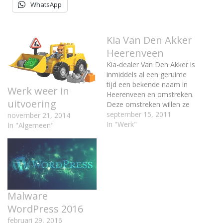
WhatsApp
Kia Van Den Akker
Heerenveen
Kia-dealer Van Den Akker is
inmiddels al een geruime
tijd een bekende naam in
Werk weer in
Heerenveen en omstreken.
uitvoering
Deze omstreken willen ze
graag uitbreiden en dit
september 15, 2011
november 21, 2014
doen ze door een nieuwe
In "Werk"
In "Algemeen"
weg in te slaan op het
gebied van internet en
marketing. Anblick mag
hierbij ook een rol gaan
spelen als…
Malware
WordPress 2016
februari 29, 2016