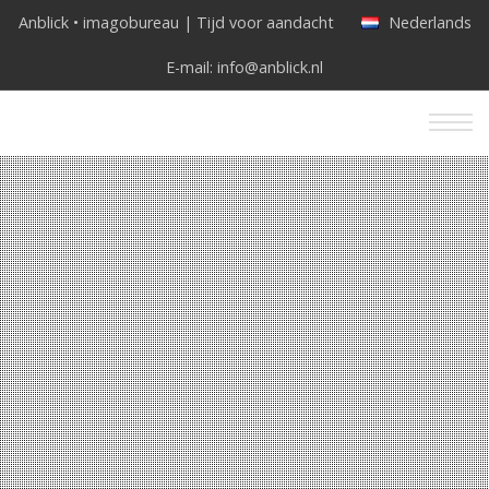
Anblick • imagobureau | Tijd voor aandacht
Nederlands
E-mail:
info@anblick.nl