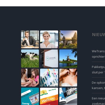
NIEUW
WeTransf
oprichte
Pakketpu
sluit per
De opkoms
kansen, 
Een nieu
zoekmach