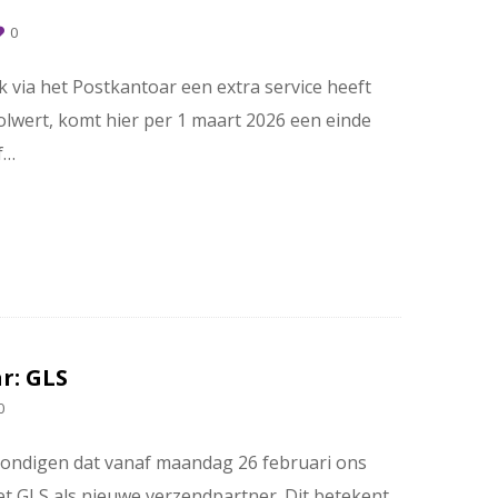
0
 via het Postkantoar een extra service heeft
lwert, komt hier per 1 maart 2026 een einde
f…
r: GLS
0
kondigen dat vanaf maandag 26 februari ons
t GLS als nieuwe verzendpartner. Dit betekent