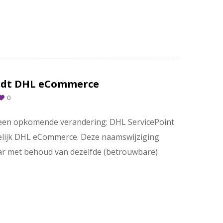
rdt DHL eCommerce
0
 een opkomende verandering: DHL ServicePoint
elijk DHL eCommerce. Deze naamswijziging
aar met behoud van dezelfde (betrouwbare)