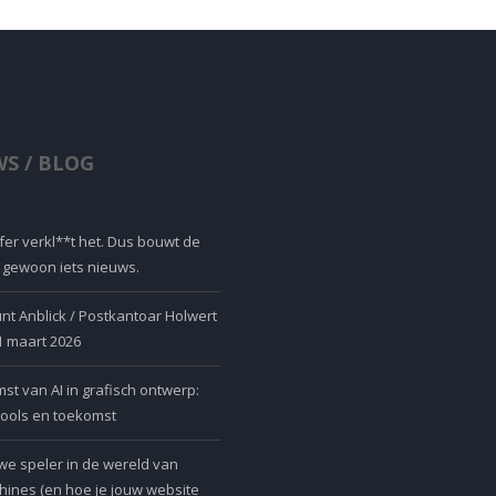
S / BLOG
er verkl**t het. Dus bouwt de
r gewoon iets nieuws.
nt Anblick / Postkantoar Holwert
 1 maart 2026
t van AI in grafisch ontwerp:
tools en toekomst
we speler in de wereld van
ines (en hoe je jouw website