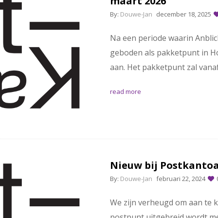
maart 2026
By:
Douwe-Jan
december 18, 2025
Na een periode waarin Anblick
geboden als pakketpunt in Ho
aan. Het pakketpunt zal vana
read more
Nieuw bij Postkantoa
By:
Douwe-Jan
februari 22, 2024
We zijn verheugd om aan te 
postpunt uitgebreid wordt me