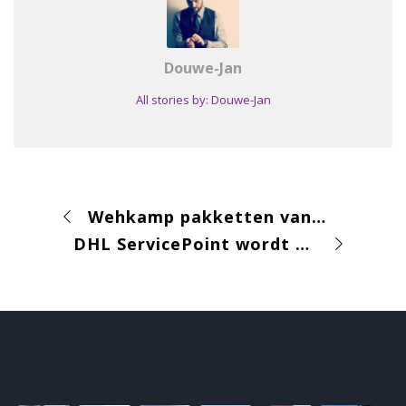
Douwe-Jan
All stories by: Douwe-Jan
Wehkamp pakketten vanaf heden alleen mogelijk via QR-code
DHL ServicePoint wordt DHL eCommerce