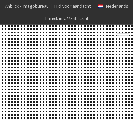
Anblick • imagobureau | Tijd voor aandacht
Nederlands
E-mail:
info@anblick.nl