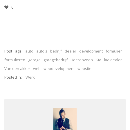
0
Post Tags:
auto
auto's
bedrijf
dealer
development
formulier
formulieren
garage
garagebedrijf
Heerenveen
Kia
kia dealer
Van den akker
web
webdevelopment
website
Posted In:
Werk