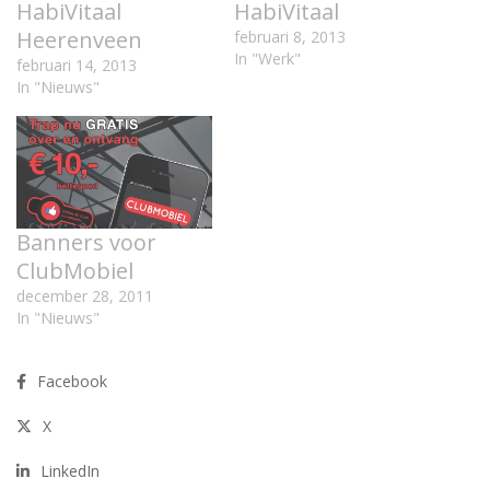
HabiVitaal
HabiVitaal
Heerenveen
februari 8, 2013
In "Werk"
februari 14, 2013
In "Nieuws"
Banners voor
ClubMobiel
december 28, 2011
In "Nieuws"
Facebook
X
LinkedIn